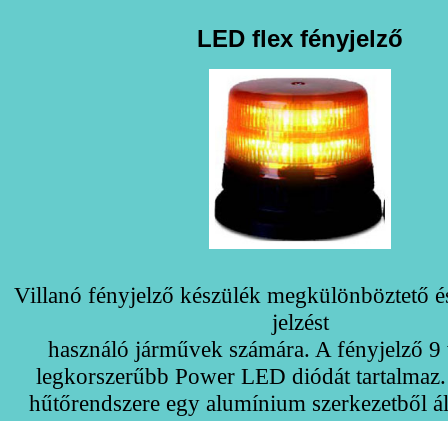
LED flex fényjelző
Villanó fényjelző készülék megkülönböztető é
jelzést
használó járművek számára. A fényjelző 9
legkorszerűbb Power LED diódát tartalmaz.
hűtőrendszere egy alumínium szerkezetből áll
házban keletkező hőt a szabadba vezeti. Ezzel